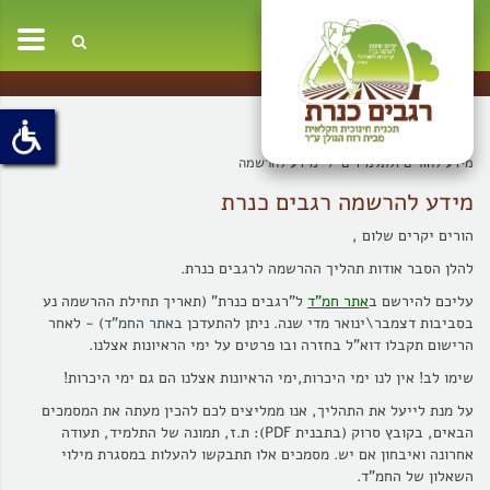
oggle
ation
מידע להורים ולתלמידים
מידע להרשמה
מידע להרשמה רגבים כנרת
הורים יקרים שלום ,
להלן הסבר אודות תהליך ההרשמה לרגבים כנרת.
עליכם להירשם ב
אתר חמ"ד
ל"רגבים כנרת" (תאריך תחילת ההרשמה נע
בסביבות דצמבר\ינואר מדי שנה. ניתן להתעדכן ב
אתר החמ"ד
) - לאחר
הרישום תקבלו דוא"ל בחזרה ובו פרטים על ימי הראיונות אצלנו.
שימו לב! אין לנו ימי היכרות,ימי הראיונות אצלנו הם גם ימי היכרות!
על מנת לייעל את התהליך, אנו ממליצים לכם להכין מעתה את המסמכים
הבאים, בקובץ סרוק (בתבנית PDF): ת.ז, תמונה של התלמיד, תעודה
אחרונה ואיבחון אם יש. מסמכים אלו תתבקשו להעלות במסגרת מילוי
השאלון של החמ"ד.